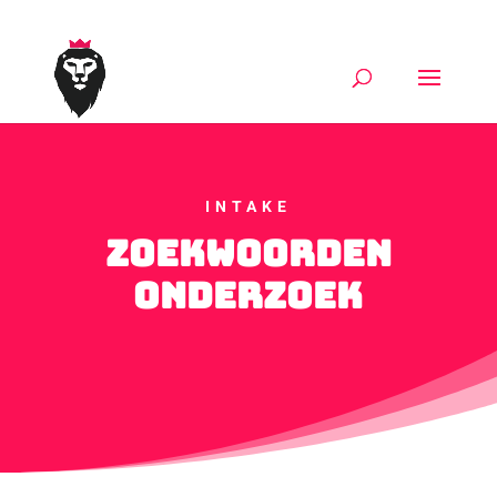
0651799986
office@markking.nl
INTAKE
zoekwoorden
onderzoek