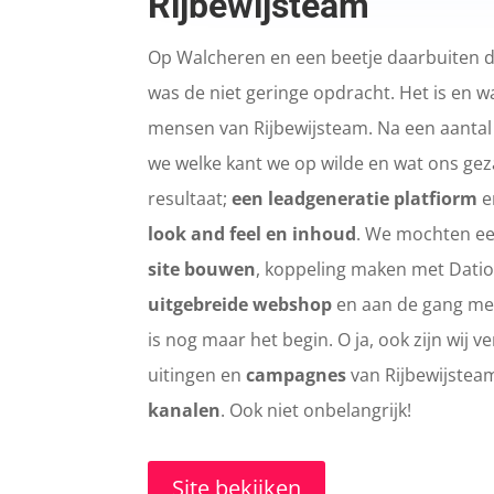
Rijbewijsteam
Op Walcheren en een beetje daarbuiten 
was de niet geringe opdracht. Het is en w
mensen van Rijbewijsteam. Na een aanta
we welke kant we op wilde en wat ons geza
resultaat;
een leadgeneratie platfiorm
e
look and feel en inhoud
. We mochten e
site bouwen
, koppeling maken met Datio
uitgebreide webshop
en aan de gang m
is nog maar het begin. O ja, ook zijn wij 
uitingen en
campagnes
van Rijbewijste
kanalen
. Ook niet onbelangrijk!
Site bekijken