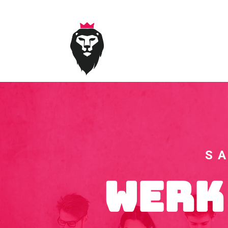
0651799986
office@markking.nl
S
Werk