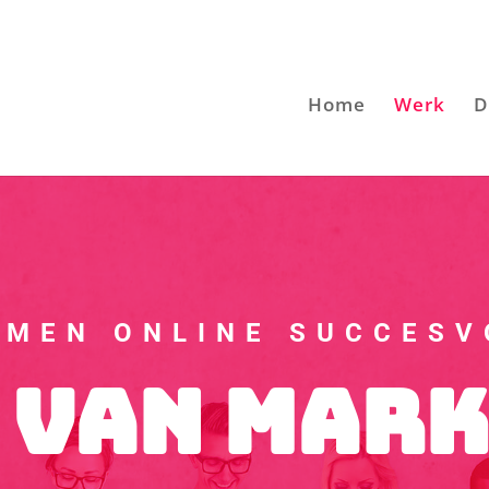
Home
Werk
D
AMEN ONLINE SUCCESV
 van Mark