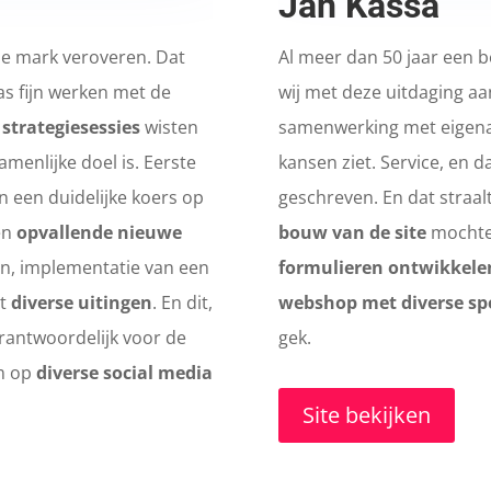
Jan Kassa
de mark veroveren. Dat
Al meer dan 50 jaar een b
as fijn werken met de
wij met deze uitdaging aa
l
strategiesessies
wisten
samenwerking met eigena
menlijke doel is. Eerste
kansen ziet. Service, en 
n een duidelijke koers op
geschreven. En dat straalt
en
opvallende nieuwe
bouw van de site
mochten
n, implementatie van een
formulieren ontwikkele
et
diverse uitingen
. En dit,
webshop met diverse spe
verantwoordelijk voor de
gek.
am op
diverse social media
Site bekijken