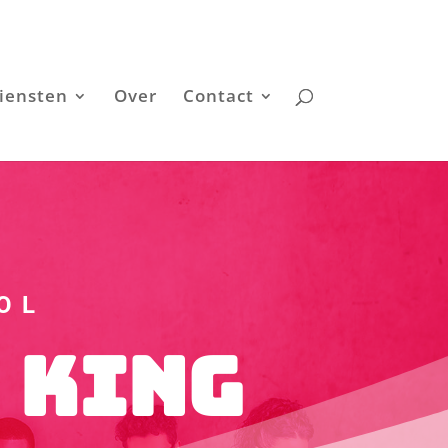
iensten
Over
Contact
OL
 King