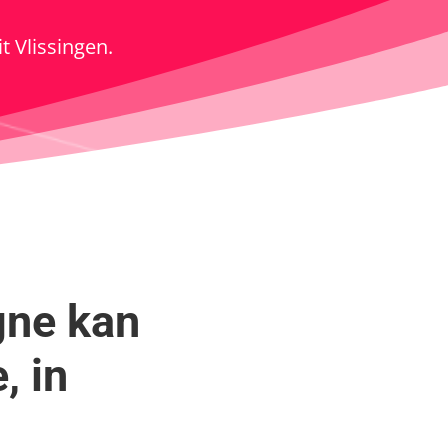
t Vlissingen.
gne kan
, in