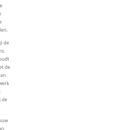
de
e
e
den.
op de
ms.
oudt
et de
van
werk
t
j de
jouw
an.