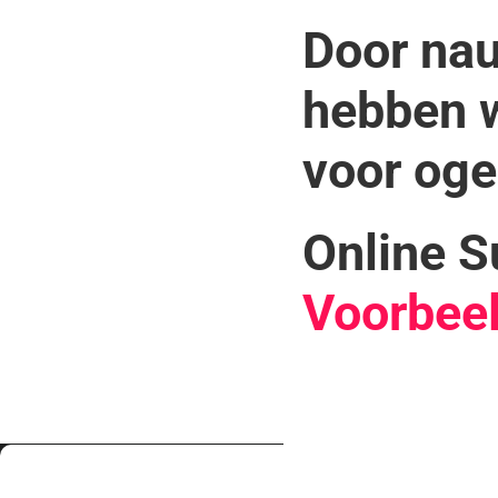
Door nau
hebben w
voor oge
Online S
Voorbeeld