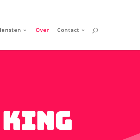
iensten
Over
Contact
 King