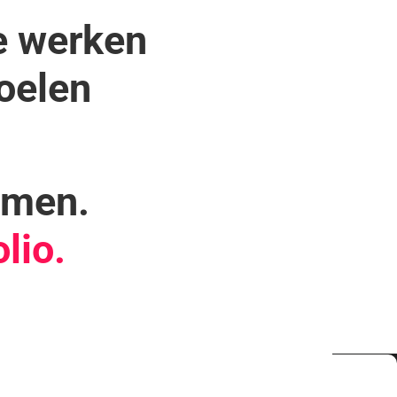
e werken
oelen
amen.
lio.