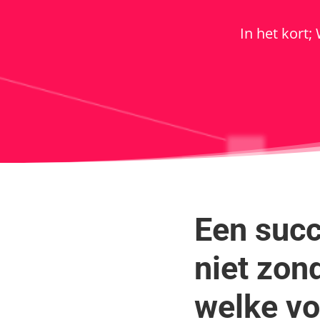
In het kort;
Een succ
niet zon
welke vo