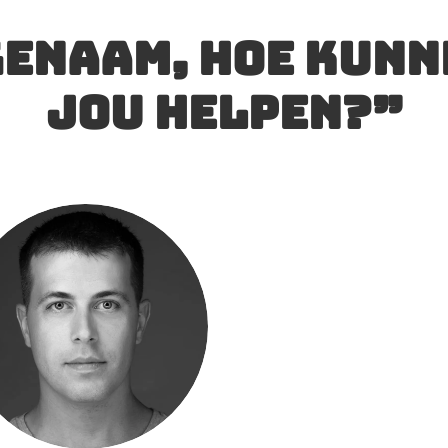
enaam, hoe kunn
jou helpen?”