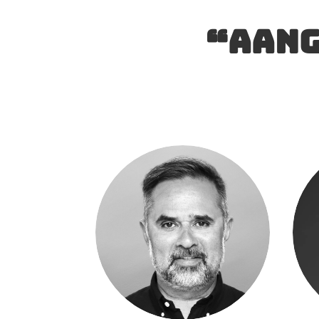
“Aang