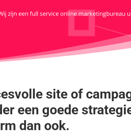
 Wij zijn een full service online marketingbureau ui
esvolle site of campa
der een goede strategie
rm dan ook.