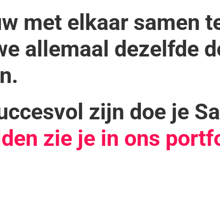
w met elkaar samen t
e allemaal dezelfde d
n.
uccesvol zijn doe je S
en zie je in ons portfo