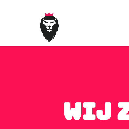
0651799986
office@markking.nl
Wij 